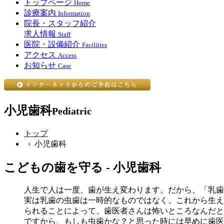
トップページ
Home
診療案内
Information
院長・スタッフ紹介
求人情報
Staff
医院・設備紹介
Facilities
アクセス
Access
お知らせ
Case
小児歯科
Pediatric
トップ
› 小児歯科
こどもの歯を守る - 小児歯科
人生で人は一度、歯が生え変わります。だから、「乳歯
実は乳歯の虫歯は一時的なものではなく、これから生え
られることによって、歯医者さんは怖いところなんだと
ですから、もしも虫歯かな？と思った時には早めに歯医